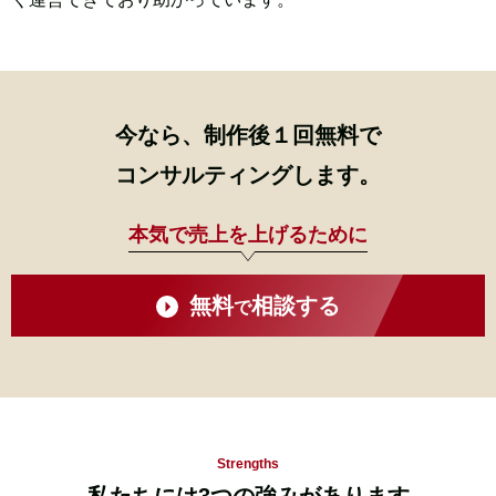
今なら、制作後
１
回
無料
で
コンサルティングします。
本気で売上を上げるために
無料
相談する
で
Strengths
私たちには
3
つ
の強みがあります